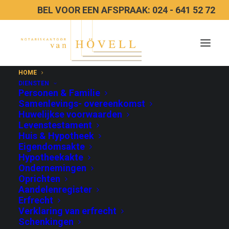
BEL VOOR EEN AFSPRAAK: 024 - 641 52 72
HOME
DIENSTEN
Personen & Familie
Samenlevings- overeenkomst
Huwelijkse voorwaarden
Levenstestament
Huis & Hypotheek
HUIS
&
Eigendomsakte
Hypotheekakte
HYPOTHEEK
Ondernemingen
Oprichten
Aandelenregister
eigendomsakte en hypotheekakte
Erfrecht
Verklaring van erfrecht
Schenkingen
LEES MEER