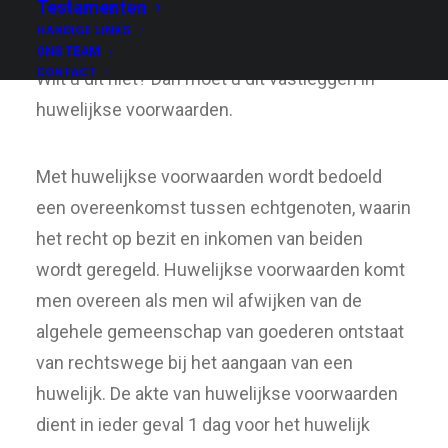
Testamenten
zijn.
HANDIGE LINKS
ONS TEAM
CONTACT
Wilt u dit niet? Dan moet u dit vastleggen in
huwelijkse voorwaarden.
Met huwelijkse voorwaarden wordt bedoeld
een overeenkomst tussen echtgenoten, waarin
het recht op bezit en inkomen van beiden
wordt geregeld. Huwelijkse voorwaarden komt
men overeen als men wil afwijken van de
algehele gemeenschap van goederen ontstaat
van rechtswege bij het aangaan van een
huwelijk. De akte van huwelijkse voorwaarden
dient in ieder geval 1 dag voor het huwelijk