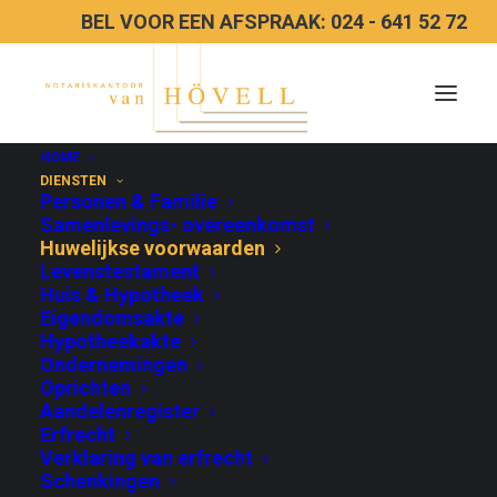
BEL VOOR EEN AFSPRAAK: 024 - 641 52 72
HOME
DIENSTEN
Personen & Familie
Samenlevings- overeenkomst
Huwelijkse
Huwelijkse voorwaarden
Levenstestament
voorwaarden
Huis & Hypotheek
Eigendomsakte
Hypotheekakte
Ondernemingen
Oprichten
Aandelenregister
Bent u getrouwd of heeft u een geregistreerd
Erfrecht
Verklaring van erfrecht
partnerschap? Dan regelt de wet automatisch
Schenkingen
dat alle bezittingen en schulden van u samen