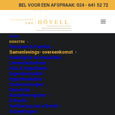
BEL VOOR EEN AFSPRAAK: 024 - 641 52 72
HOME
DIENSTEN
Personen & Familie
Samenlevings- overeenkomst
Samenlevingsovereenk
Huwelijkse voorwaarden
Levenstestament
Huis & Hypotheek
Eigendomsakte
Hypotheekakte
Ondernemingen
Onze maatschappij kent verschillende vormen
Oprichten
Aandelenregister
van samenleving. Indien u geen huwelijk of
Erfrecht
geregistreerd partnerschap wenst, is het toch
Verklaring van erfrecht
Schenkingen
van groot belang om afspraken over uw