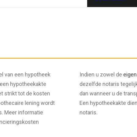
del van een hypotheek
Indien u zowel de
eige
ok een hypotheekakte
dezelfde notaris tegelij
 strikt tot de kosten
dan wanneer u de trans
pothecaire lening wordt
Een hypotheekakte dien
s. Meer informatie
notaris.
ancieringskosten