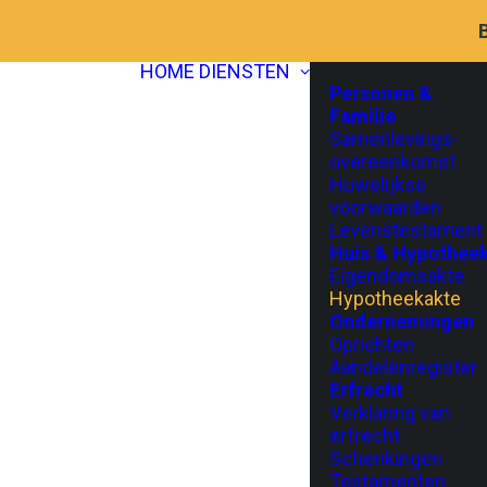
HOME
DIENSTEN
Personen &
Familie
Samenlevings-
overeenkomst
Huwelijkse
voorwaarden
Levenstestament
Huis & Hypothee
Eigendomsakte
Hypotheekakte
Ondernemingen
Oprichten
Aandelenregister
Erfrecht
Verklaring van
erfrecht
Schenkingen
Testamenten